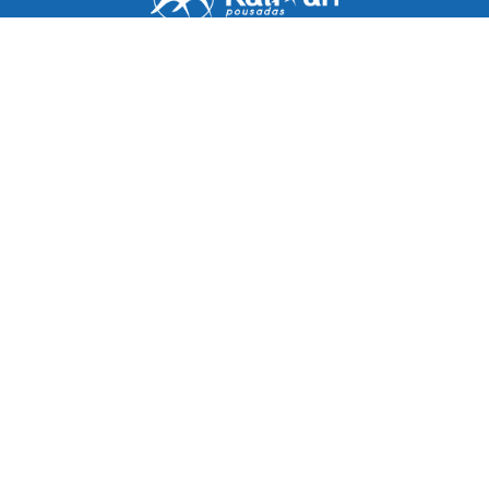
Política de hospedagem
Endereço:
Condomínio Sapê - Rua 7 Balneário
Santa Cruz, 46 | Praia do Sapê.
Ubatuba - SP, 11682-166