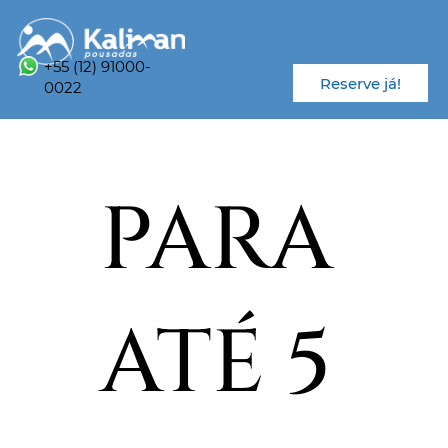
+55 (12) 91000-
Reserve já!
0022
PARA
ATÉ 5