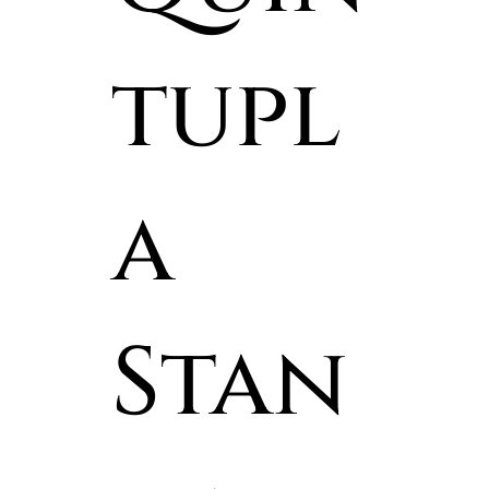
tupl
a
Stan